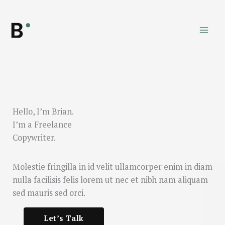
Ir
al
contenido
Hello, I’m Brian.
I’m a Freelance
Copywriter.
Molestie fringilla in id velit ullamcorper enim in diam
nulla facilisis felis lorem ut nec et nibh nam aliquam
sed mauris sed orci.
Let’s Talk
Learn More